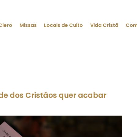
Clero
Missas
Locais de Culto
Vida Cristã
Con
e dos Cristãos quer acabar