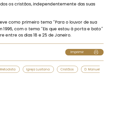
todos os cristãos, independentemente das suas
“
 teve como primeiro tema
Para o louvor de sua
“
”
 em 1996, com o tema
Eis que estou à porta e bato
 entre os dias 18 e 25 de Janeiro.
Imprimir
 Metodista
Igreja Lusitana
Cristãos
D. Manuel