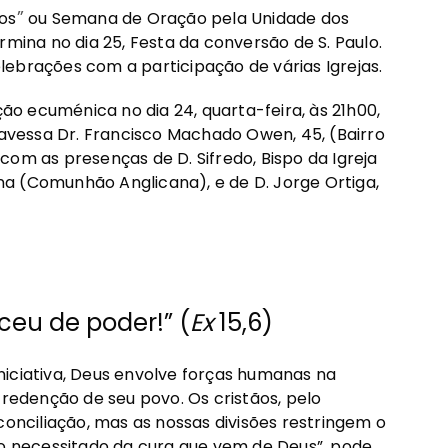
”
os
ou Semana de Oração pela Unidade dos
rmina no dia 25, Festa da conversão de S. Paulo.
ebrações com a participação de várias Igrejas.
o ecuménica no dia 24, quarta-feira, às 21h00,
Travessa Dr. Francisco Machado Owen, 45, (Bairro
com as presenças de D. Sifredo, Bispo da Igreja
tana (Comunhão Anglicana), e de D. Jorge Ortiga,
eceu de poder!” (
Ex
15,6)
niciativa, Deus envolve forças humanas na
 redenção de seu povo. Os cristãos, pelo
conciliação, mas as nossas divisões restringem o
 necessitado da cura que vem de Deus”, pode