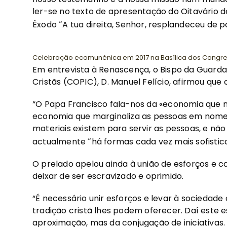
ler-se no texto de apresentação do Oitavário d
“
Êxodo
A tua direita, Senhor, resplandeceu de p
Celebração ecomunénica em 2017 na Basílica dos Congreg
Em entrevista à Renascença, o Bispo da Guarda
Cristãs (COPIC), D. Manuel Felício, afirmou que
“O Papa Francisco fala-nos da «economia que m
economia que marginaliza as pessoas em nome 
materiais existem para servir as pessoas, e não 
“
actualmente
há formas cada vez mais sofistic
O prelado apelou ainda à união de esforços e 
deixar de ser escravizado e oprimido.
“É necessário unir esforços e levar à sociedade 
tradição cristã lhes podem oferecer. Daí este 
aproximação, mas da conjugação de iniciativa