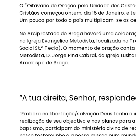
“
O
Oitavário de Oração pela Unidade dos Cristã
Cristãos começou ontem, dia 18 de Janeiro, e te
Um pouco por todo o país multiplicam-se as cel
No Arciprestado de Braga haverá uma celebraçã
na Igreja Evangélica Metodista, localizada na 
Social St.ª Tecla). O momento de oração conta 
Metodista, D. Jorge Pina Cabral, da Igreja Lusi
Arcebispo de Braga.
“A tua direita, Senhor, respland
“Embora na libertação/salvação Deus tenha a i
realização de seu objectivo e nos planos para a
baptismo, participam do ministério divino de re
nosso testemunho e a nossa missão num mundo