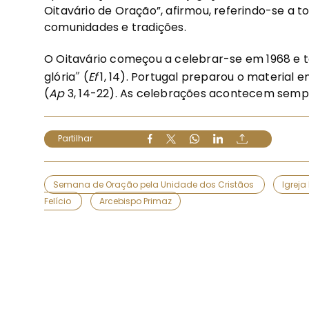
Oitavário de Oração”, afirmou, referindo-se a 
comunidades e tradições.
O Oitavário começou a celebrar-se em 1968 e
”
glória
(
Ef
1, 14). Portugal preparou o material
(
Ap
3, 14-22). As celebrações acontecem sempre
Partilhar
Semana de Oração pela Unidade dos Cristãos
Igreja
Felício
Arcebispo Primaz