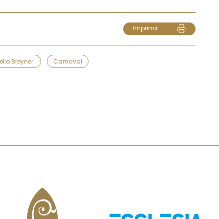
Imprimir
ello Breyner
Carnaval