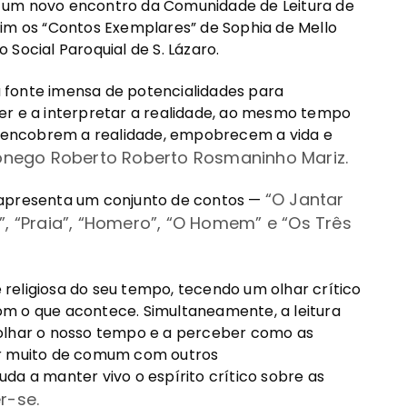
-se um novo encontro da Comunidade de Leitura de
sim os “Contos Exemplares” de Sophia de Mello
Social Paroquial de S. Lázaro.
 fonte imensa de potencialidades para
er e a interpretar a realidade, ao mesmo tempo
ue encobrem a realidade, empobrecem a vida e
Cónego Roberto Roberto Rosmaninho Mariz.
“
O Jantar
 apresenta um conjunto de contos —
”
,
“
Praia
”
,
“
Homero
”
,
“
O Homem
”
e
“
Os Três
e religiosa do seu tempo, tecendo um olhar crítico
 com o que acontece. Simultaneamente, a leitura
 olhar o nosso tempo e a perceber como as
er muito de comum com outros
da a manter vivo o espírito crítico sobre as
er-se.