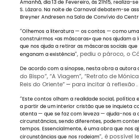
Amanhã, dia 13 de Fevereiro, às 21h15, realiza
S. Lázaro. Na noite de Carnaval debatem-se as
Breyner Andresen na Sala de Convívio do Centro 
“
Olhemos a literatura — os contos — como uma
construirmos «as máscaras» que nos ajudam a l
que nos ajuda a retirar as máscaras sociais q
”, pediu o pároco, o 
enganam a existência
De acordo com a sinopse, nesta obra a autora
do Bispo
”
,
“
A Viagem
”
,
“
Retrato de Mónica
Reis do Oriente
”
para incitar à reflexão
—
.
“
Este contos olham a realidade social, política 
a partir de um interior cristão que se inquieta
atenta — que se faz com leveza — ajuda-nos a
circunstâncias, sendo diferentes, podem cont
tempos. Essencialmente, é uma obra que nos aju
”, é possível l
circunstâncias que nos rodeiam