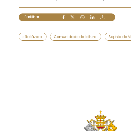
Partilhar
são lázaro
Comunidade de Leitura
Sophia de M