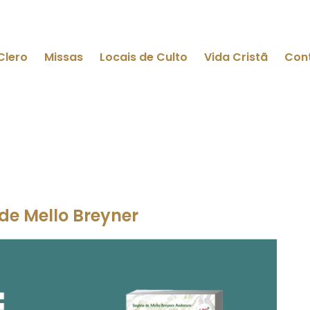
Clero
Missas
Locais de Culto
Vida Cristã
Con
de Mello Breyner