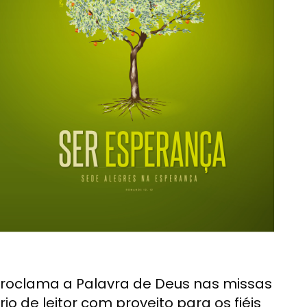
oclama a Palavra de Deus nas missas
io de leitor com proveito para os fiéis