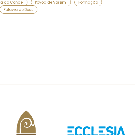
ila do Conde
Póvoa de Varzim
Formação
Palavra de Deus