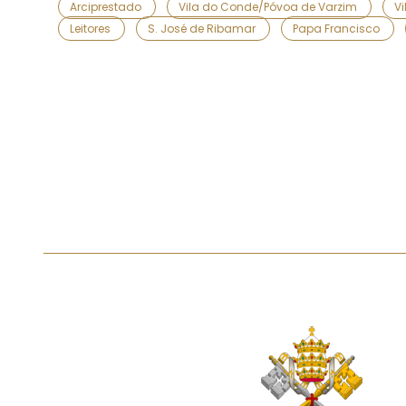
Arciprestado
Vila do Conde/Póvoa de Varzim
V
Leitores
S. José de Ribamar
Papa Francisco