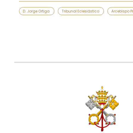
D. Jorge Ortiga
Tribunal Eclesiástico
Arcebispo P