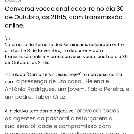
DACS
Conversa vocacional decorre no dia 30
de Outubro, as 21h15, com transmissão
online.
\n
No âmbito da Semana dos Seminários, celebrada entre
os dias 1 e 8 de Novembro, irá decorrer – com
transmissão online – uma conversa vocacional no dia 30
de Outubro, às 21h15.
Intitulada "Como servir Jesus hoje?", a conversa conta
a presença de um
casal
, Helena e
com
António Rodrigues, um
jovem
, Fábio Pereira, e
um
padre
, Rúben Cruz.
provocar
todos
A iniciativa tem como objectivo "
os
agentes da pastoral
a reforçarem a
sua
sensibilidade
e
compromisso
com
a
causa vocacional arquidiocesana
, porque