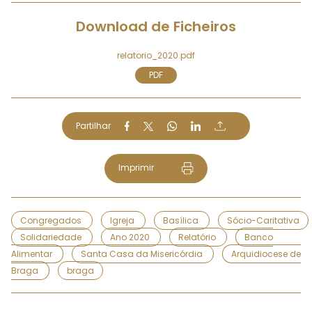
Download de Ficheiros
relatorio_2020.pdf
PDF
Partilhar
Imprimir
Congregados
Igreja
Basílica
Sócio-Caritativa
Solidariedade
Ano 2020
Relatório
Banco
Alimentar
Santa Casa da Misericórdia
Arquidiocese de
Braga
braga