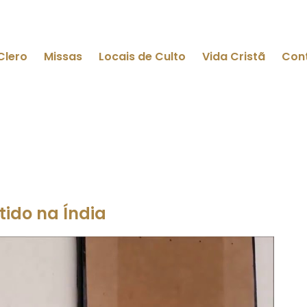
Clero
Missas
Locais de Culto
Vida Cristã
Con
tido na Índia