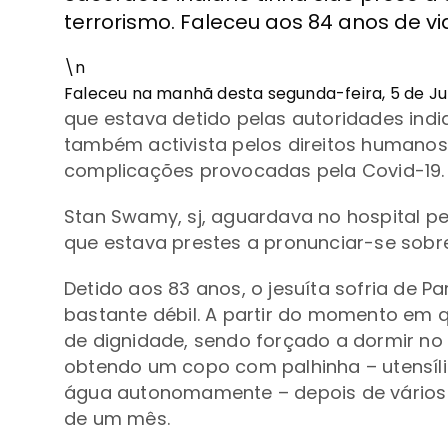
terrorismo. Faleceu aos 84 anos de vi
\n
Faleceu na manhã desta segunda-feira, 5 de Jul
que estava detido pelas autoridades india
também activista pelos direitos humano
complicações provocadas pela Covid-19.
Stan Swamy, sj, aguardava no hospital
pe
que estava prestes a pronunciar-se sobre
Detido aos 83 anos, o jesuíta sofria de 
bastante débil. A partir do momento em 
de dignidade, sendo forçado a dormir n
obtendo um copo com palhinha –
utensí
água autonomamente –
depois de vário
de um mês.