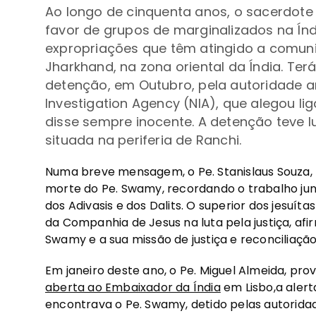
Ao longo de cinquenta anos, o sacerdote
favor de grupos de marginalizados na Í
expropriações que têm atingido a comuni
Jharkhand,
na zona oriental da Índia
. Ter
detenção, em Outubro, pela autoridade ant
Investigation Agency (NIA), que alegou li
disse sempre inocente. A detenção teve 
situada na periferia de Ranchi.
Numa breve mensagem, o Pe. Stanislaus Souza, p
morte do Pe. Swamy, recordando o trabalho jun
dos Adivasis e dos Dalits. O superior dos jesuí
da Companhia de Jesus na luta pela justiça, afi
Swamy e a sua missão de justiça e reconciliação
Em janeiro deste ano, o Pe. Miguel Almeida, prov
aberta ao Embaixador da Índia
em Lisbo,a alert
encontrava o Pe. Swamy, detido pelas autoridade