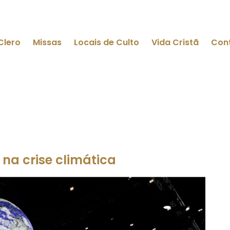
Clero
Missas
Locais de Culto
Vida Cristã
Con
 na crise climática