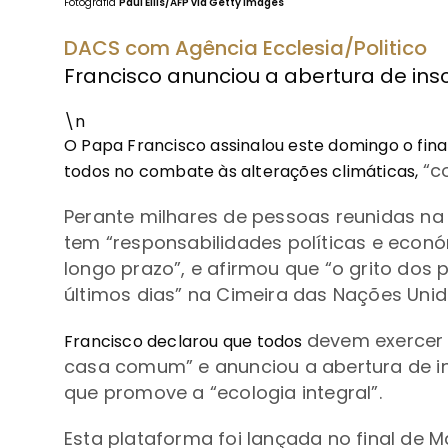
Fotografia
Paul Ellis/AFP via Getty Images
DACS com Agência Ecclesia/Politico
Francisco anunciou a abertura de insc
\n
O Papa Francisco assinalou este domingo o fina
“
c
todos no combate às alterações climáticas,
Perante milhares de pessoas reunidas na
tem “responsabilidades políticas e econó
longo prazo”, e afirmou que
“o grito dos 
últimos dias
”
na Cimeira das Nações Unida
devem exercer 
Francisco declarou que todos
casa comum” e anunciou a abertura de i
que promove a “ecologia integral”.
Esta plataforma foi l
ançada no final de M