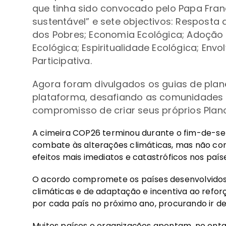
que tinha sido convocado pelo Papa Franc
sustentável” e sete objectivos: Resposta
dos Pobres; Economia Ecológica; Adoção 
Ecológica; Espiritualidade Ecológica; En
Participativa.
Agora foram divulgados
os guias de pla
plataforma, desafiando as comunidades c
compromisso de criar seus próprios Plano
A cimeira COP26 terminou durante o fim-de-
combate às alterações climáticas, mas não con
efeitos mais imediatos e catastróficos nos país
O acordo compromete os países desenvolvidos 
climáticas e de adaptação e incentiva ao ref
por cada país no próximo ano, procurando ir de
Muitos países e organizações apontam, no ent