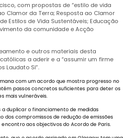
isco, com propostas de “estilo de vida
 ao Clamor da Terra; Resposta ao Clamor
de Estilos de Vida Sustentáveis; Educação
volvimento da comunidade e Acção
neamento e outros materiais desta
atólicas a aderir e a “assumir um firme
s Laudato Si”.
semana com um acordo que mostra progresso no
tém passos concretos suficientes para deter os
es mais vulneráveis.
a duplicar o financiamento de medidas
orço dos compromissos de redução de emissões
 encontro aos objectivos do Acordo de Paris.
anto, que o acordo assinado em Glasgow tem uma