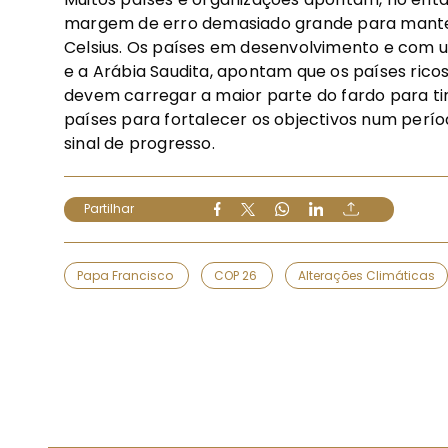
margem de erro demasiado grande para manter 
Celsius. Os países em desenvolvimento e com um
e a Arábia Saudita, apontam que os países ric
devem carregar a maior parte do fardo para tin
países para fortalecer os objectivos num perío
sinal de progresso.
Partilhar
Papa Francisco
COP 26
Alterações Climáticas