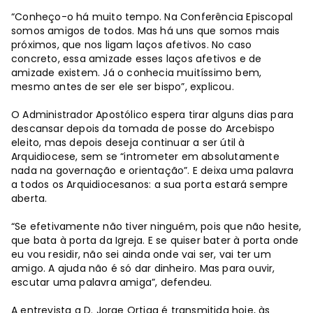
“Conheço-o há muito tempo. Na Conferência Episcopal
somos amigos de todos. Mas há uns que somos mais
próximos, que nos ligam laços afetivos. No caso
concreto, essa amizade esses laços afetivos e de
amizade existem. Já o conhecia muitíssimo bem,
mesmo antes de ser ele ser bispo”, explicou.
O Administrador Apostólico espera tirar alguns dias para
descansar depois da tomada de posse do Arcebispo
eleito, mas depois deseja continuar a ser útil à
Arquidiocese, sem se “intrometer em absolutamente
nada na governação e orientação”. E deixa uma palavra
a todos os Arquidiocesanos: a sua porta estará sempre
aberta.
“Se efetivamente não tiver ninguém, pois que não hesite,
que bata à porta da Igreja. E se quiser bater à porta onde
eu vou residir, não sei ainda onde vai ser, vai ter um
amigo. A ajuda não é só dar dinheiro. Mas para ouvir,
escutar uma palavra amiga”, defendeu.
A entrevista a D. Jorge Ortiga é transmitida hoje, às