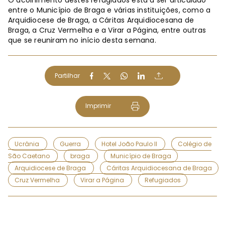
O acolhimento destes refugiados está a ser articulado
entre o Município de Braga e várias instituições, como a
Arquidiocese de Braga, a Cáritas Arquidiocesana de
Braga, a Cruz Vermelha e a Virar a Página, entre outras
que se reuniram no início desta semana.
Partilhar
Imprimir
Ucrânia
Guerra
Hotel João Paulo II
Colégio de
São Caetano
braga
Município de Braga
Arquidiocese de Braga
Cáritas Arquidiocesana de Braga
Cruz Vermelha
Virar a Página
Refugiados