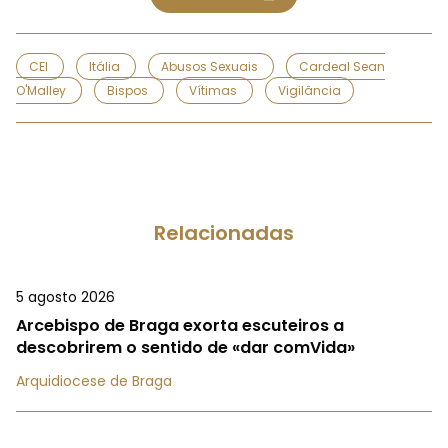
CEI
Itália
Abusos Sexuais
Cardeal Sean
O'Malley
Bispos
Vítimas
Vigilância
Relacionadas
5 agosto 2026
Arcebispo de Braga exorta escuteiros a
descobrirem o sentido de «dar comVida»
Arquidiocese de Braga