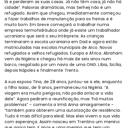
lá e perderam as suas casas. Já não têm casa, já não há
cidade”. Palavras dramáticas, mas Serheij não é um
refugiado. Assim que chegou, imediatamente começou
a fazer trabalhos de manutenção para as freiras e é
muito bom. Em breve começará a trabalhar numa
empresa termohidráulica onde já existe um trabalhador
ucraniano que será o seu intérprete. As crianças
terminaram a escola ucraniana em Dad e agora estão
matriculadas nas escolas municipais de Arco. Novos
refugiados e velhos refugiados. Europa e África. Abraham
vem da Nigéria e chegou há mais de seis anos num
barco, resgatado por um navio de uma ONG. Líbia, Sicília,
depois Nápoles e finalmente Trento.
A sua esposa Tina, de 28 anos, juntou-se a ele, enquanto
o filho Isaac, de 9 anos, permaneceu na Nigéria. “A
viagem era muito perigosa, não podia arriscar a vida
dele”. Agora pediram a reunificação, mas “há muitos
problemas” – comenta a Irmã Anna amargamente –
“também para obterem uma autorização de residência.
Tudo é mais difícil para elesE. Mas eles vivem a sua vida
com esperança. Assim nasceu em Trentino um menino
que agora tem 4 anos e uma menina que tem um.