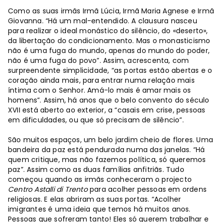
Como as suas irmãs Irmã Lúcia, Irmã Maria Agnese e Irmã
Giovanna. “Há um mal-entendido. A clausura nasceu
para realizar o ideal monástico do silêncio, do «deserto»,
da libertação do condicionamento. Mas o monasticismo
não é uma fuga do mundo, apenas do mundo do poder,
não é uma fuga do povo”. Assim, acrescenta, com
surpreendente simplicidade, “as portas estão abertas e o
coração ainda mais, para entrar numa relação mais
íntima com o Senhor. Amá-lo mais é amar mais os
homens”. Assim, há anos que o belo convento do século
XVII está aberto ao exterior, a “casais em crise, pessoas
em dificuldades, ou que só precisam de silêncio”.
São muitos espaços, um belo jardim cheio de flores. Uma
bandeira da paz está pendurada numa das janelas. “Há
quem critique, mas não fazemos política, só queremos
paz”. Assim como as duas famílias anfitriãs. Tudo
começou quando as irmãs conheceram o projecto
Centro Astalli di Trento
para acolher pessoas em ordens
religiosas. E elas abriram as suas portas. “Acolher
imigrantes é uma ideia que temos há muitos anos.
Pessoas que sofreram tanto! Eles só querem trabalhar e