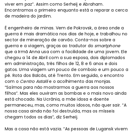
viver em paz”. Assim como Serheij e Abraham.
Encontramos o primeiro enquanto está a reparar a cerca
de madeira do jardim.
É engenheiro de minas. Vem de Pokrovsk, a área onde a
guerra é mais dramática nos dias de hoje, e trabalhou no
sector de mineração de carvão. Conta-nos sobre a
guerra e a viagem, graças ao tradutor do
smartphone
que a Irmã Anna usa com a facilidade de uma jovem. Ele
chegou a 14 de Abril com a sua esposa, dois diplomados
em administração, três filhos de 12, 8 e 6 anos e dois
gatos. Uma viagem um pouco de comboio e um pouco a
pé. Rota dos Balcãs, até Trento. Em seguida, o encontro
com o
Centro Astalli
e o acolhimento das monjas.
“Saímos para não mostrarmos a guerra aos nossos
filhos”. Mas eles ouviram as bombas e o mais novo ainda
está chocado. Na Ucrânia, a mãe idosa e doente
permaneceu, mas, como muitos idosos, não quer sair. “A
nossa casa ainda não foi destruída, mas os mísseis
chegam todos os dias”, diz Serheij.
Mas a casa não está vazia. “As pessoas de Lugansk vivem