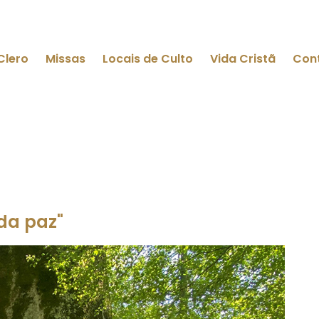
Clero
Missas
Locais de Culto
Vida Cristã
Con
 da paz"