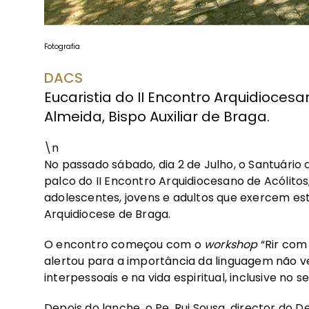
Fotografia
DACS
Eucaristia do II Encontro Arquidiocesa
Almeida, Bispo Auxiliar de Braga.
\n
No passado sábado, dia 2 de Julho, o Santuário
palco do II Encontro Arquidiocesano de Acólito
adolescentes, jovens e adultos que exercem es
Arquidiocese de Braga.
O encontro começou com o
workshop
“Rir com
alertou para a importância da linguagem não ve
interpessoais e na vida espiritual, inclusive no 
Depois do lanche, o Pe. Rui Sousa, director do 