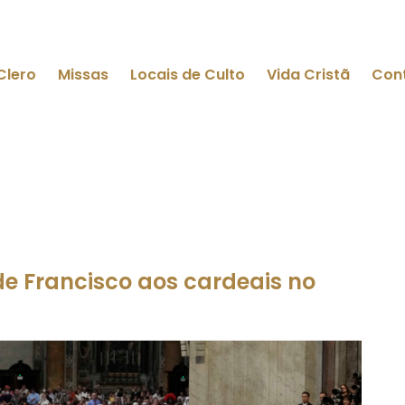
Clero
Missas
Locais de Culto
Vida Cristã
Con
 de Francisco aos cardeais no