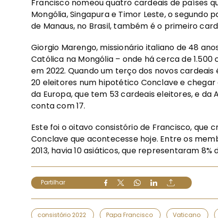
Francisco nomeou quatro cardeais de países qu
Mongólia, Singapura e Timor Leste, o segundo pa
de Manaus, no Brasil, também é o primeiro card
Giorgio Marengo, missionário italiano de 48 an
Católica na Mongólia – onde há cerca de 1.500 c
em 2022. Quando um terço dos novos cardeais é o
20 eleitores num hipotético Conclave e chegar 
da Europa, que tem 53 cardeais eleitores, e da 
conta com 17.
Este foi o oitavo consistório de Francisco, que 
Conclave que acontecesse hoje. Entre os memb
2013, havia 10 asiáticos, que representaram 8% d
Partilhar
consistório 2022
Papa Francisco
Vaticano