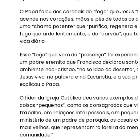
O Papa falou aos cardeais do “fogo” que Jesus “
acende nos corações, mãos e pés de todos os qu
uma “chama potente” que “purifica, regenera e
fogo que arde lentamente, o do “carvão”, que t
vida diária.
Esse “fogo” que vem da “presença” foi experien
um pobre eremita que Francisco declarou santo 
ambiente não-cristão, “na solidão do deserto”,
Jesus vivo, na palavra e na Eucaristia, e a sua 
explicou o Papa.
O líder da Igreja Católica deu vários exemplos
coisas “pequenas”, como os consagrados que vi
trabalho, em relações interpessoais, em peque
ministério de um padre de paróquia, os casais ca
mais velhos, que representam ‘a lareira da mem
comunidade’”.