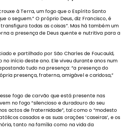
trouxe à Terra, um fogo que o Espírito Santo
e o seguem.” O próprio Deus, diz Francisco, é
 transfigura todas as coisas”. Mas há também um
orna a presença de Deus quente e nutritiva para a
ciado e partilhado por São Charles de Foucauld,
no início deste ano. Ele viveu durante anos num
 apostando tudo na presença: “a presença do
própria presença, fraterna, amigável e caridosa,”
 desse fogo de carvão que está presente nas
vem no fogo “silencioso e duradouro do seu
nos actos de fraternidade”, tal como o “modesto
tólicos casados e as suas orações ‘caseiras’, e os
ória, tanto na família como na vida da