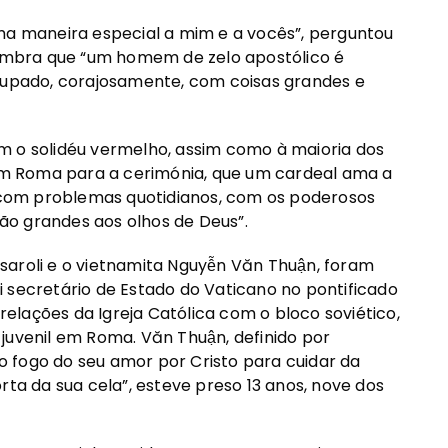
uma maneira especial a mim e a vocês”, perguntou
 lembra que “um homem de zelo apostólico é
ocupado, corajosamente, com coisas grandes e
m o solidéu vermelho, assim como à maioria dos
m Roma para a cerimónia, que um cardeal ama a
e com problemas quotidianos, com os poderosos
ão grandes aos olhos de Deus”.
Casaroli e o vietnamita Nguyễn Văn Thuận, foram
 secretário de Estado do Vaticano no pontificado
 relações da Igreja Católica com o bloco soviético,
juvenil em Roma. Văn Thuận, definido por
 fogo do seu amor por Cristo para cuidar da
rta da sua cela”, esteve preso 13 anos, nove dos