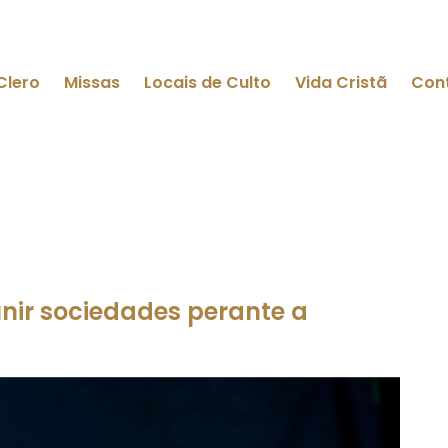
Clero
Missas
Locais de Culto
Vida Cristã
Con
unir sociedades perante a