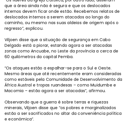
“Os líderes da Igreja Católica, por outro lado, disseram
que a área ainda não é segura e que os deslocados
internos devem ficar onde estão. Recebemos relatos de
deslocados internos a serem atacados ao longo do
caminho, ou mesmo nas suas aldeias de origem após o
regresso”, explicou.
Viljoen disse que a situação de segurança em Cabo
Delgado está a piorar, estando agora a ser atacadas
zonas como Ancuabe, no Leste da província a cerca de
60 quilómetros da capital Pemba.
“Os ataques estão a espalhar-se para o Sul e Oeste.
Mesmo áreas que até recentemente eram consideradas
como estáveis pela Comunidade de Desenvolvimento da
África Austral e tropas ruandesas – como Muidumbe e
Macomia – estão agora a ser atacadas”, afirmou.
Observando que a guerra é sobre terras e riquezas
minerais, Viljoen disse que “os pobres e marginalizados
estão a ser sacrificados no altar da conveniência política
e económica”.