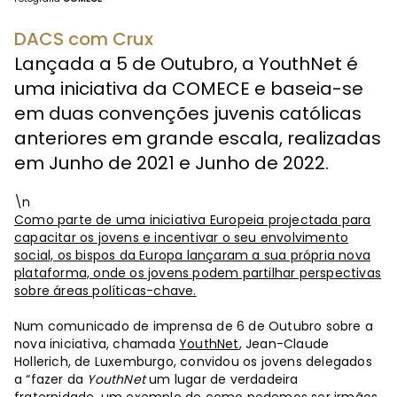
DACS com Crux
Lançada a 5 de Outubro, a YouthNet é
uma iniciativa da COMECE e baseia-se
em duas convenções juvenis católicas
anteriores em grande escala, realizadas
em Junho de 2021 e Junho de 2022.
\n
Como parte de uma iniciativa Europeia projectada para
capacitar os jovens e incentivar o seu envolvimento
social, os bispos da Europa lançaram a sua própria nova
plataforma, onde os jovens podem partilhar perspectivas
sobre áreas políticas-chave.
Num comunicado de imprensa de 6 de Outubro sobre a
nova iniciativa, chamada
YouthNet
, Jean-Claude
Hollerich, de Luxemburgo, convidou os jovens delegados
a “fazer da
YouthNet
um lugar de verdadeira
fraternidade, um exemplo de como podemos ser irmãos