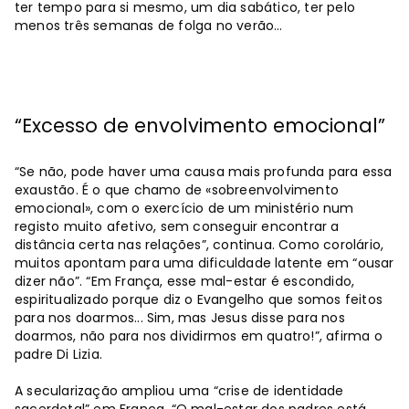
ter tempo para si mesmo, um dia sabático, ter pelo
menos três semanas de folga no verão…
“Excesso de envolvimento emocional”
“Se não, pode haver uma causa mais profunda para essa
exaustão. É o que chamo de «sobreenvolvimento
emocional», com o exercício de um ministério num
registo muito afetivo, sem conseguir encontrar a
distância certa nas relações”, continua. Como corolário,
muitos apontam para uma dificuldade latente em “ousar
dizer não”. “Em França, esse mal-estar é escondido,
espiritualizado porque diz o Evangelho que somos feitos
para nos doarmos... Sim, mas Jesus disse para nos
doarmos, não para nos dividirmos em quatro!”, afirma o
padre Di Lizia.
A secularização ampliou uma “crise de identidade
sacerdotal” em França. “O mal-estar dos padres está