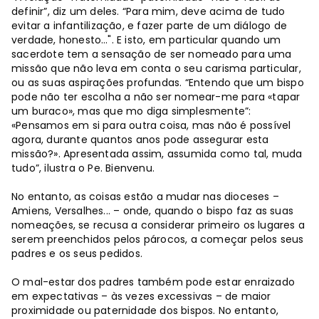
definir”, diz um deles. “Para mim, deve acima de tudo
evitar a infantilização, e fazer parte de um diálogo de
verdade, honesto…". E isto, em particular quando um
sacerdote tem a sensação de ser nomeado para uma
missão que não leva em conta o seu carisma particular,
ou as suas aspirações profundas. “Entendo que um bispo
pode não ter escolha a não ser nomear-me para «tapar
um buraco», mas que mo diga simplesmente”:
«Pensamos em si para outra coisa, mas não é possível
agora, durante quantos anos pode assegurar esta
missão?». Apresentada assim, assumida como tal, muda
tudo”, ilustra o Pe. Bienvenu.
No entanto, as coisas estão a mudar nas dioceses –
Amiens, Versalhes... – onde, quando o bispo faz as suas
nomeações, se recusa a considerar primeiro os lugares a
serem preenchidos pelos párocos, a começar pelos seus
padres e os seus pedidos.
O mal-estar dos padres também pode estar enraizado
em expectativas – às vezes excessivas – de maior
proximidade ou paternidade dos bispos. No entanto,