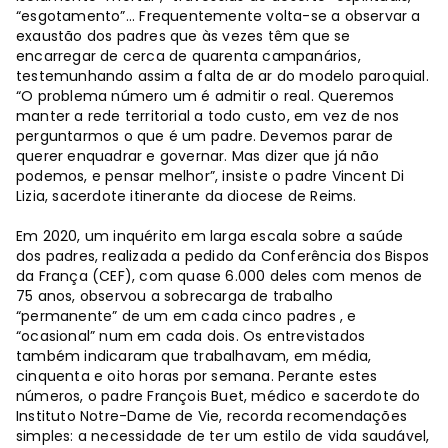
“esgotamento”... Frequentemente volta-se a observar a
exaustão dos padres que às vezes têm que se
encarregar de cerca de quarenta campanários,
testemunhando assim a falta de ar do modelo paroquial.
“O problema número um é admitir o real. Queremos
manter a rede territorial a todo custo, em vez de nos
perguntarmos o que é um padre. Devemos parar de
querer enquadrar e governar. Mas dizer que já não
podemos, e pensar melhor”, insiste o padre Vincent Di
Lizia, sacerdote itinerante da diocese de Reims.
Em 2020, um inquérito em larga escala sobre a saúde
dos padres, realizada a pedido da Conferência dos Bispos
da França (CEF), com quase 6.000 deles com menos de
75 anos, observou a sobrecarga de trabalho
“permanente” de um em cada cinco padres , e
“ocasional” num em cada dois. Os entrevistados
também indicaram que trabalhavam, em média,
cinquenta e oito horas por semana. Perante estes
números, o padre François Buet, médico e sacerdote do
Instituto Notre-Dame de Vie, recorda recomendações
simples: a necessidade de ter um estilo de vida saudável,