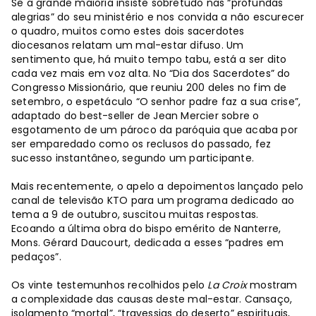
Se a grande maioria insiste sobretudo nas “profundas
alegrias” do seu ministério e nos convida a não escurecer
o quadro, muitos como estes dois sacerdotes
diocesanos relatam um mal-estar difuso. Um
sentimento que, há muito tempo tabu, está a ser dito
cada vez mais em voz alta. No “Dia dos Sacerdotes” do
Congresso Missionário, que reuniu 200 deles no fim de
setembro, o espetáculo “O senhor padre faz a sua crise”,
adaptado do best-seller de Jean Mercier sobre o
esgotamento de um pároco da paróquia que acaba por
ser emparedado como os reclusos do passado, fez
sucesso instantâneo, segundo um participante.
Mais recentemente, o apelo a depoimentos lançado pelo
canal de televisão KTO para um programa dedicado ao
tema a 9 de outubro, suscitou muitas respostas.
Ecoando a última obra do bispo emérito de Nanterre,
Mons. Gérard Daucourt, dedicada a esses “padres em
pedaços”.
Os vinte testemunhos recolhidos pelo
La Croix
mostram
a complexidade das causas deste mal-estar. Cansaço,
isolamento “mortal”, “travessias do deserto” espirituais,