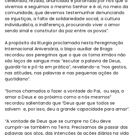
celebrada, rezada, anunciada e partilhada por nós que a
vivemos e seguimos o mesmo Senhor e é aí, no meio da
comunidade, que devemos testemunhar denunciando
as injustiças, a falta de solidariedade social, a cultura
individualista, a indiferença, procurando viver o amor
sendo sinal e construtor da paz entre os povos”.
A propósito da liturgia proclamada nesta Peregrinação
Internacional Aniversária, o bispo auxiliar de Braga
recordou aos peregrinos que o que os torna irmãos não
são laços de sangue mas “escutar a palavra de Deus,
guardá-la e pô-la em prática”, revelando-a “nos gestos,
nas atitudes, nas palavras e nas pequenas ações do
quotidiano”.
“Somos chamados a fazer a vontade do Pai, ou seja, a
amar a Deus e ao próximo como a nós mesmos”
recordou salientando que “Deus quer que todos se
salvem e, por isso, deu a grande capacidade para amar”.
“A vontade de Deus que se cumpre no Céu deve
cumprir-se também na Terra. Precisamos de passar das
palavras aos atos, das intenções às ações diárias na vida