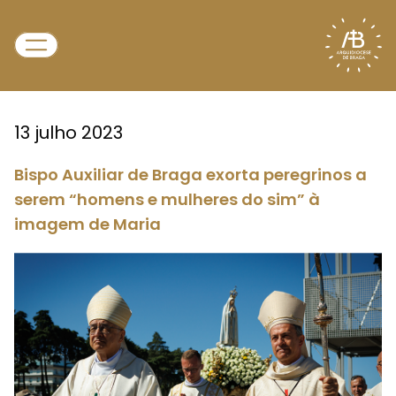
13 julho 2023
Bispo Auxiliar de Braga exorta peregrinos a
serem “homens e mulheres do sim” à
imagem de Maria