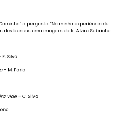
Caminho” a pergunta “Na minha experiência de
m dos bancos uma imagem da Ir. Alzira Sobrinho.
 F. Silva
o
– M. Faria
ira vide
– C. Silva
geno