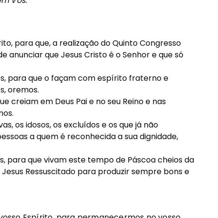
em Vós.
rito, para que, a realização do Quinto Congresso
e anunciar que Jesus Cristo é o Senhor e que só
s, para que o façam com espírito fraterno e
s, oremos.
que creiam em Deus Pai e no seu Reino e nas
mos.
s, os idosos, os excluídos e os que já não
essoas a quem é reconhecida a sua dignidade,
ns, para que vivam este tempo de Páscoa cheios da
 Jesus Ressuscitado para produzir sempre bons e
o vosso Espírito, para permanecermos no vosso