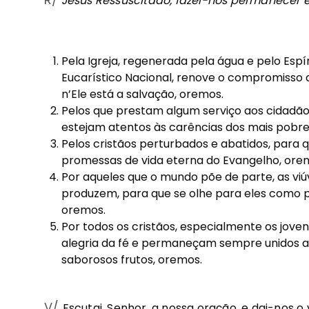
Jesus Ressuscitado, fazei-nos permanecer 
Pela Igreja, regenerada pela água e pelo Espí
Eucarístico Nacional, renove o compromisso d
n’Ele está a salvação, oremos.
Pelos que prestam algum serviço aos cidadão
estejam atentos às carências dos mais pobre
Pelos cristãos perturbados e abatidos, para 
promessas de vida eterna do Evangelho, ore
Por aqueles que o mundo põe de parte, as viúva
produzem, para que se olhe para eles como p
oremos.
Por todos os cristãos, especialmente os jove
alegria da fé e permaneçam sempre unidos a
saborosos frutos, oremos.
V/
Escutai, Senhor, a nossa oração, e dai-nos 