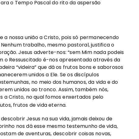
 para o Tempo Pascal do rito da aspersão
bre a nossa união a Cristo, pois só permanecendo
. Nenhum trabalho, mesmo pastoral, justifica o
oração. Jesus adverte-nos: “sem Mim nada podeis
com o Ressuscitado é-nos apresentada através da
adeira “videira” que dá os frutos bons e saborosos
anecerem unidos a Ele. Se os discípulos
stemunhas, no meio dos humanos, da vida e do
verem unidos ao tronco. Assim, também nós,
s a Cristo, no qual fomos enxertados pelo
tos, frutos de vida eterna.
descobrir Jesus na sua vida, jamais deixou de
obrinho nos dá esse mesmo testemunho de vida,
 gostam de aventuras, descobrir coisas novas,