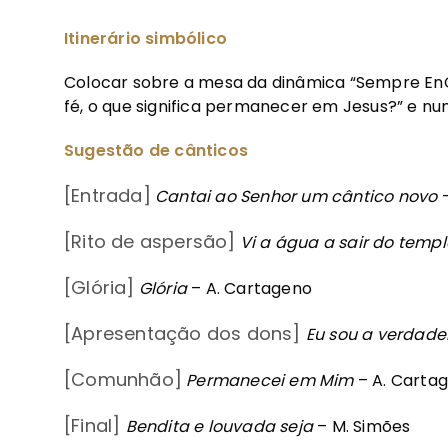
Itinerário simbólico
Colocar sobre a mesa da dinâmica “Sempre En
fé, o que significa permanecer em Jesus?” e nu
Sugestão de cânticos
[Entrada]
Cantai ao Senhor um cântico novo
–
[Rito de aspersão]
Vi a água a sair do templ
[Glória]
Glória
– A. Cartageno
[Apresentação dos dons]
Eu sou a verdade
[Comunhão]
Permanecei em Mim
– A. Carta
[Final]
Bendita e louvada seja
– M. Simões