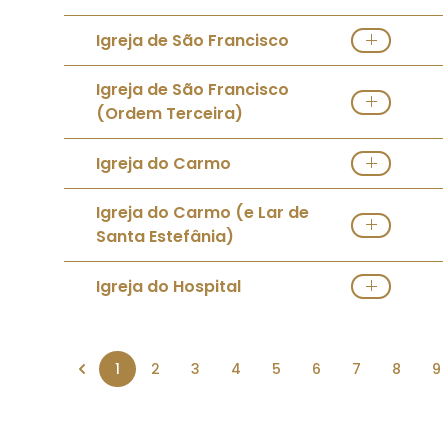
Ver Igreja
Direções
Igreja de São Francisco
Ver Igreja
Direções
Igreja de São Francisco
(Ordem Terceira)
Ver Igreja
Igreja do Carmo
Ver Igreja
Igreja do Carmo (e Lar de
Santa Estefânia)
Ver Igreja
Igreja do Hospital
Ver Igreja
Direções
1
2
3
4
5
6
7
8
9