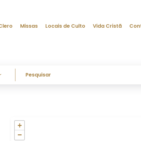
Clero
Missas
Locais de Culto
Vida Cristã
Con
+
−