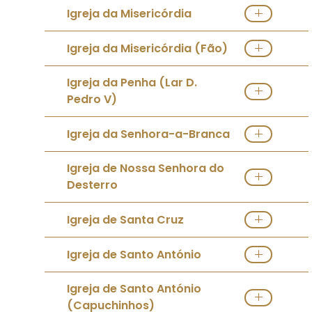
Ver Igreja
Direções
Igreja da Misericórdia
Ver Igreja
Direções
Igreja da Misericórdia (Fão)
Ver Igreja
Direções
Igreja da Penha (Lar D.
Pedro V)
Ver Igreja
Direções
Igreja da Senhora-a-Branca
Ver Igreja
Direções
Igreja de Nossa Senhora do
Desterro
Ver Igreja
Direções
Igreja de Santa Cruz
Ver Igreja
Direções
Igreja de Santo António
Ver Igreja
Igreja de Santo António
(Capuchinhos)