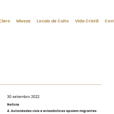
Clero
Missas
Locais de Culto
Vida Cristã
Con
30 setembro 2022
Notícia
A.
Autoridades civis e eclesiásticas apoiam migrantes