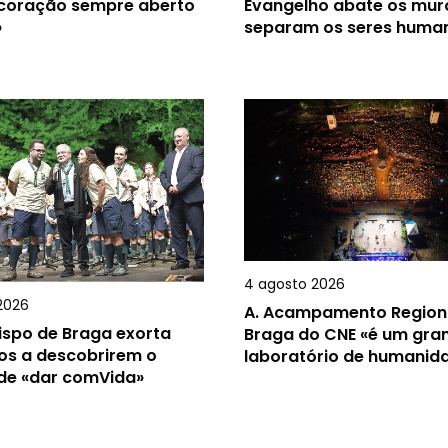
 coração sempre aberto
Evangelho abate os mur
»
separam os seres huma
4 agosto 2026
2026
A.
Acampamento Region
ispo de Braga exorta
Braga do CNE «é um gra
os a descobrirem o
laboratório de humanid
 de «dar comVida»