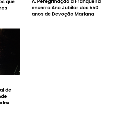
A.
Peregrinação à Franqueira
os que
encerra Ano Jubilar dos 550
nos
anos de Devoção Mariana
al de
nde
ade»