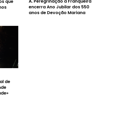
A.
Peregrinação à Franqueira
os que
encerra Ano Jubilar dos 550
nos
anos de Devoção Mariana
al de
nde
ade»