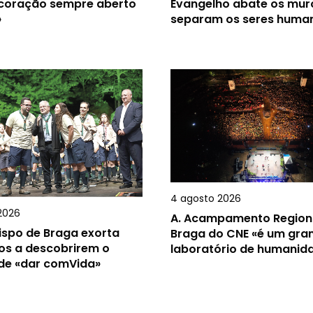
 coração sempre aberto
Evangelho abate os mur
»
separam os seres huma
4 agosto 2026
2026
A.
Acampamento Region
ispo de Braga exorta
Braga do CNE «é um gra
os a descobrirem o
laboratório de humanid
 de «dar comVida»