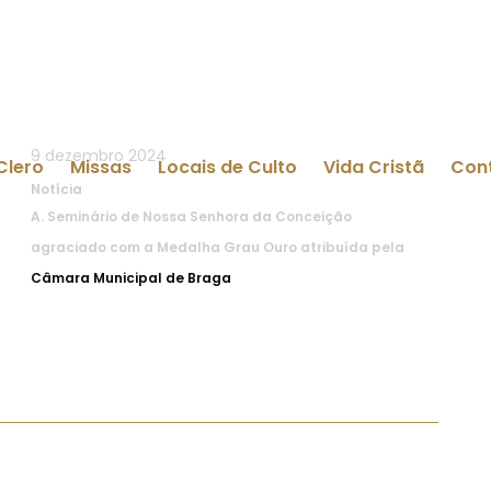
9 dezembro 2024
Notícia
A.
Seminário de Nossa Senhora da Conceição
agraciado com a Medalha Grau Ouro atribuída pela
Câmara Municipal de Braga