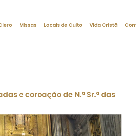
Clero
Missas
Locais de Culto
Vida Cristã
Con
das e coroação de N.ª Sr.ª das