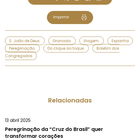
Imprimir
S. João de Deus
Granada
Viagem
Espanha
Peregrinação
Do clique ao toque
Boletim dos
Congregados
Relacionadas
13 abril 2025
Peregrinação da “Cruz do Brasil” quer
transformar corações