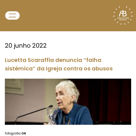
20 junho 2022
Lucetta Scaraffia denuncia “falha
sistémica” da Igreja contra os abusos
Fotografia
DR