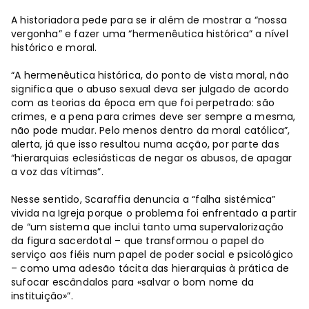
A historiadora pede para se ir além de mostrar a “nossa
vergonha” e fazer uma “hermenêutica histórica” a nível
histórico e moral.
“A hermenêutica histórica, do ponto de vista moral, não
significa que o abuso sexual deva ser julgado de acordo
com as teorias da época em que foi perpetrado: são
crimes, e a pena para crimes deve ser sempre a mesma,
não pode mudar. Pelo menos dentro da moral católica”,
alerta, já que isso resultou numa acção, por parte das
“hierarquias eclesiásticas de negar os abusos, de apagar
a voz das vítimas”.
Nesse sentido, Scaraffia denuncia a “falha sistémica”
vivida na Igreja porque o problema foi enfrentado a partir
de “um sistema que inclui tanto uma supervalorização
da figura sacerdotal – que transformou o papel do
serviço aos fiéis num papel de poder social e psicológico
– como uma adesão tácita das hierarquias à prática de
sufocar escândalos para «salvar o bom nome da
instituição»”.