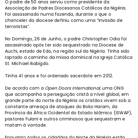
O padre de 50 anos serviu como presidente da
Associação de Padres Diocesanos Católicos da Nigéria.
Foi assassinado numa fazenda, durante o que o
chanceler da diocese definiu como uma “invasão de
terroristas”.
No Domingo, 26 de Junho, o padre Christopher Odia foi
assassinado após ter sido sequestrado na Diocese de
Auchi, estado de Edo, na região sul da Nigéria. Tinha sido
raptado a caminho da missa dominical na Igreja Católica
St. Michael Ikabigdo.
Tinha 41 anos e foi ordenado sacerdote em 2012.
De acordo com a
Open Doors International
, uma ONG
que acompanha a perseguição cristã a nível global, em
grande parte do norte da Nigéria os cristãos vivem sob a
constante ameaça de ataques do Boko Haram, da
Província da África Ocidental do Estado Islâmico (ISWAP),
pastores Fulani e outros criminosos que sequestram e
matam à vontade.
Enquanto todos os cidadãos do Norte da Nigéria estão