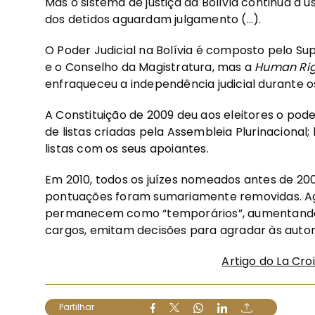
Mas o sistema de justiça da Bolívia continua a 
dos detidos aguardam julgamento (…).
O Poder Judicial na Bolívia é composto pelo Supr
e o Conselho da Magistratura, mas a
Human Ri
enfraqueceu a independência judicial durante o
A Constituição de 2009 deu aos eleitores o poder
de listas criadas pela Assembleia Plurinacional
listas com os seus apoiantes.
Em 2010, todos os juízes nomeados antes de 20
pontuações foram sumariamente removidas. Ago
permanecem como “temporários”, aumentando 
cargos, emitam decisões para agradar às autor
Artigo do La Cro
Partilhar