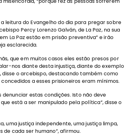
misericórdia, “porque fez as pessoas sofrerem
 leitura do Evangelho do dia para pregar sobre
arcebispo Percy Lorenzo Galván, de La Paz, na sua
em La Paz estão em prisão preventiva” e irão
ja esclarecida.
ãs, que em muitos casos eles estão presos por
ar-nos diante desta injustiça, diante do exemplo
”, disse o arcebispo, destacando também como
 concedidos a esses prisioneiros eram mínimos.
enunciar estas condições. Isto não deve
 que está a ser manipulado pela política”, disse o
ça, uma justiça independente, uma justiça limpa,
os de cada ser humano”, afirmou.