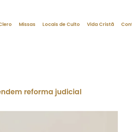
Clero
Missas
Locais de Culto
Vida Cristã
Con
fendem reforma judicial