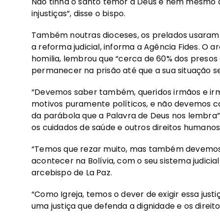
Não tinha o santo temor a Deus e nem mesmo a 
injustiças”, disse o bispo.
Também noutras dioceses, os prelados usaram a
a reforma judicial, informa a Agência Fides. O 
homilia, lembrou que “cerca de 60% dos presos 
permanecer na prisão até que a sua situação se
“Devemos saber também, queridos irmãos e irm
motivos puramente políticos, e não devemos cal
da parábola que a Palavra de Deus nos lembra
os cuidados de saúde e outros direitos humanos
“Temos que rezar muito, mas também devemos d
acontecer na Bolívia, com o seu sistema judicial
arcebispo de La Paz.
“Como Igreja, temos o dever de exigir essa justi
uma justiça que defenda a dignidade e os direit