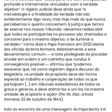
profunda e intimamente vinculados com a verdade
objetiva”. O Vigário Judicial disse ainda que “a
metodologia e a finalidade da Verdade não são
evidentemente algo novo, mas hoje mais do que nunca
percebemos o quanto concernem à justiça que temos
de exercer nos nossos Tribunais: «devemos redescobrir
que todos os participantes no processo são chamados a
concorrer para o mesmo objetivo, o de iluminar a
verdade».” como dizia o Papa Francisco em 2022 diante
dos oficiais da Rota Romana. Relativamente a este
discernimento comum ― a nota privilegiada do proceder
sinodal em ordem a um caminho que conduz à
convergência possível ― afirmou que “podemos
asseverar que, tal como registam alguns discurso do
Magistério, «a unidade do propósito deve dar forma
especial ao trabalho e cooperação de todos os que
participam […] em tribunais eclesiásticos de todos os
graus e géneros, e deve animá-los e uni-los na mesma
unidade de propósito e ação» (Pio XII,
Disc. à Rota
Romana
, 02 de outubro de 1944).
Indo ao encontro de uma mensagem do Papa Bento XVI