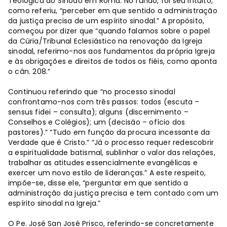
Teológica do Sínodo em Roma. No fundo, foi seu intuito,
como referiu, “perceber em que sentido a administração
da justiça precisa de um espírito sinodal.” A propósito,
começou por dizer que “quando falamos sobre o papel
da Cúria/Tribunal Eclesiástico na renovação da Igreja
sinodal, referimo-nos aos fundamentos da própria Igreja
e às obrigações e direitos de todos os fiéis, como aponta
o cân. 208.”
Continuou referindo que “no processo sinodal
confrontamo-nos com três passos: todos (escuta –
sensus fidei – consulta); alguns (discernimento –
Conselhos e Colégios); um (decisão – ofício dos
pastores).” “Tudo em função da procura incessante da
Verdade que é Cristo.” “Já o processo requer redescobrir
a espiritualidade batismal, sublinhar o valor das relações,
trabalhar as atitudes essencialmente evangélicas e
exercer um novo estilo de lideranças.” A este respeito,
impõe-se, disse ele, “perguntar em que sentido a
administração da justiça precisa e tem contado com um
espírito sinodal na Igreja.”
O Pe. José San José Prisco, referindo-se concretamente