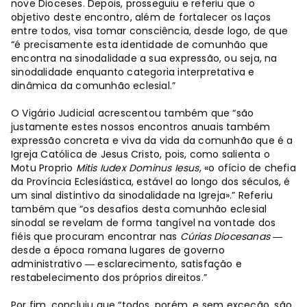
nove Dioceses. Depois, prosseguiu e referiu que o
objetivo deste encontro, além de fortalecer os laços
entre todos, visa tomar consciência, desde logo, de que
“é precisamente esta identidade de comunhão que
encontra na sinodalidade a sua expressão, ou seja, na
sinodalidade enquanto categoria interpretativa e
dinâmica da comunhão eclesial.”
O Vigário Judicial acrescentou também que “são
justamente estes nossos encontros anuais também
expressão concreta e viva da vida da comunhão que é a
Igreja Católica de Jesus Cristo, pois, como salienta o
Motu Proprio
Mitis Iudex Dominus Iesus
, «o ofício de chefia
da Província Eclesiástica, estável ao longo dos séculos, é
um sinal distintivo da sinodalidade na Igreja».” Referiu
também que “os desafios desta comunhão eclesial
sinodal se revelam de forma tangível na vontade dos
fiéis que procuram encontrar nas
Cúrias Diocesanas
―
desde a época romana lugares de governo
administrativo ― esclarecimento, satisfação e
restabelecimento dos próprios direitos.”
Por fim, concluiu que “todos, porém, e sem exceção, são