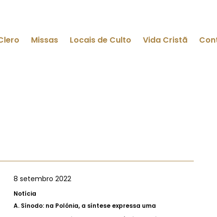
Clero
Missas
Locais de Culto
Vida Cristã
Con
8 setembro 2022
Notícia
A.
Sínodo: na Polónia, a síntese expressa uma